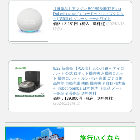
【推奨品】アマゾン B09B9B49GT Echo
Dot with clock (エコードットウィズクロッ
ク) 第5世代 グレーシャーホワイト
価格：8,481円（税込、送料別)
(2024/1/18
時点)
9/22 新発売 【P10倍】 ルンバ j9＋ アイロ
ボット 公式 ロボット掃除機 お掃除ロボッ
ト 掃除ロボット ルンバj9+ 家電 ゴミ収集
高性能 自動充電 機能 掃除機 全自動 強力吸
引 irobot roomba 日本 国内 正規品 メーカ
ー保証 延長保証 送料無料
価格：139,800円（税込、送料無料)
(2024/1/18時点)