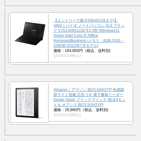
【エントリーで最大5倍pt(1/18まで)】
VAIO｜バイオ ノートパソコン S13 ブラッ
ク VJS13490111B [13.3型 /Windows11
Home /intel Core i5 /Office
HomeandBusiness /メモリ：8GB /SSD：
256GB /2022年7月モデル]
価格：184,800円（税込、送料別)
(2024/1/18時点)
Amazon｜アマゾン B07L5GH2YP 色調調
節ライト搭載 広告つき 電子書籍リーダー
Kindle Oasis ブラック [7インチ /防水][キン
ドル オアシス B07L5GH2YP]
価格：29,980円（税込、送料別)
(2024/1/18時点)