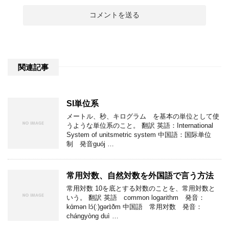
関連記事
SI単位系
メートル、秒、キログラム を基本の単位として使
うような単位系のこと。 翻訳 英語：International
System of unitsmetric system 中国語：国际单位
制 発音guój …
常用対数、自然対数を外国語で言う方法
常用対数 10を底とする対数のことを、常用対数と
いう。 翻訳 英語 common logarithm 発音：
kɑ́mən lɔ́(ː)gərɪ̀ðm 中国語 常用对数 発音：
chángyòng duì …