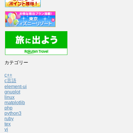
カテゴリー
c++
c言語
element-ui
gnuplot
linux
matplotlib
php
python3
ruby
tex
vi