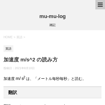
mu-mu-log
雑記
HOME
>
英語
>
英語
加速度 m/s^2 の読み方
投稿日：
2021年8月10日
m
/
s
2
加速度
は、「メートル毎秒毎秒」と読む。
翻訳