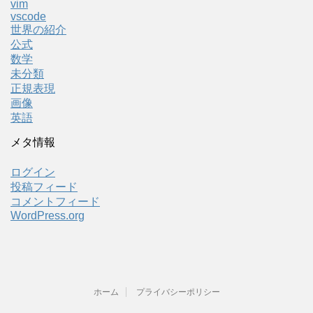
vim
vscode
世界の紹介
公式
数学
未分類
正規表現
画像
英語
メタ情報
ログイン
投稿フィード
コメントフィード
WordPress.org
ホーム
プライバシーポリシー