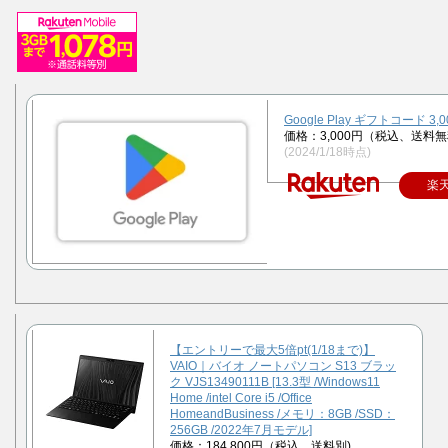
Google Play ギフトコード 3,
価格：3,000円（税込、送料無
(2024/1/18時点)
楽
【エントリーで最大5倍pt(1/18まで)】
VAIO｜バイオ ノートパソコン S13 ブラッ
ク VJS13490111B [13.3型 /Windows11
Home /intel Core i5 /Office
HomeandBusiness /メモリ：8GB /SSD：
256GB /2022年7月モデル]
価格：184,800円（税込、送料別)