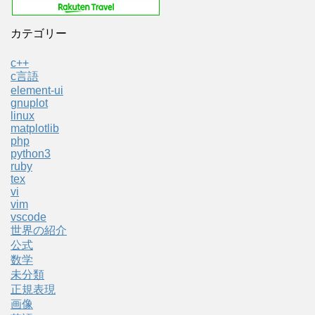
カテゴリー
c++
c言語
element-ui
gnuplot
linux
matplotlib
php
python3
ruby
tex
vi
vim
vscode
世界の紹介
公式
数学
未分類
正規表現
画像