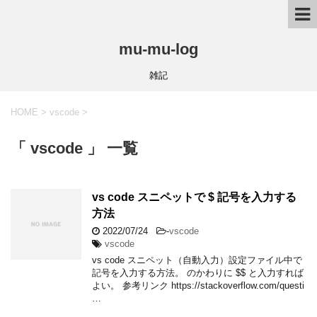
mu-mu-log
雑記
HOME
>
vscode
>
「 vscode 」 一覧
vs code スニペットで $ 記号を入力する
方法
2022/07/24
-
vscode
vscode
vs code スニペット（自動入力）設定ファイル中で
記
法
号
。
を
入
力
す
る
方
のかわりに $$ と入力すれば
記
号
を
入
力
す
る
方
法
。
よい。 参考リンク https://stackoverflow.com/questi
…