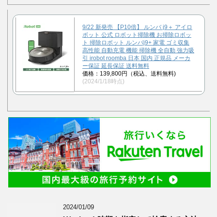
9/22 新発売 【P10倍】 ルンバ j9＋ アイロ
ボット 公式 ロボット掃除機 お掃除ロボッ
ト 掃除ロボット ルンバj9+ 家電 ゴミ収集
高性能 自動充電 機能 掃除機 全自動 強力吸
引 irobot roomba 日本 国内 正規品 メーカ
ー保証 延長保証 送料無料
価格：139,800円（税込、送料無料)
(2024/1/18時点)
2024/01/09