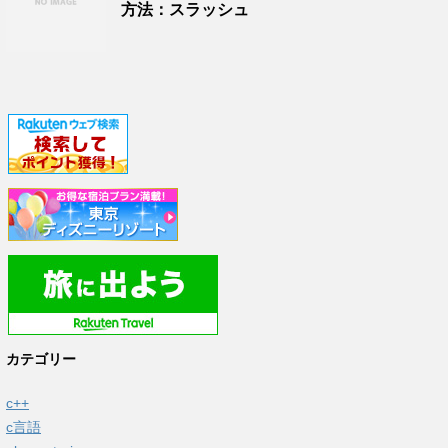
方法：スラッシュ
カテゴリー
c++
c言語