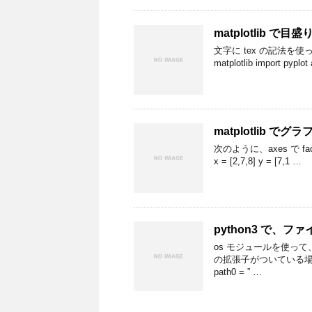
matplotlib 
文字に tex の記法を使って
matplotlib import pyplot
matplotlib でグ
次のように、axes で faceco
x = [2,7,8] y = [7,1 …
python3 で、
os モジュールを使っ
の拡張子がついている場合
path0 = ” …