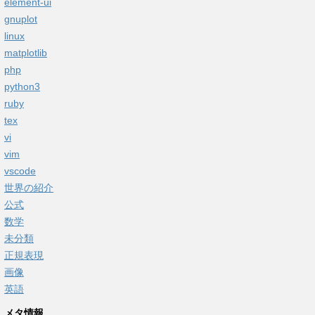
element-ui
gnuplot
linux
matplotlib
php
python3
ruby
tex
vi
vim
vscode
世界の紹介
公式
数学
未分類
正規表現
画像
英語
メタ情報