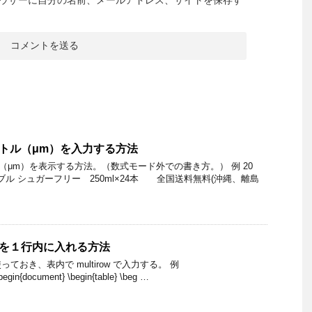
ウザーに自分の名前、メールアドレス、サイトを保存す
メートル（μm）を入力する方法
ル（μm）を表示する方法。（数式モード外での書き方。） 例 20
 レッドブル シュガーフリー 250ml×24本 全国送料無料(沖縄、離島
数行を１行内に入れる方法
を使っておき、表内で multirow で入力する。 例
begin{document} \begin{table} \beg …