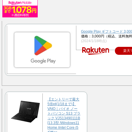
Google Play ギフトコード 3,00
価格：3,000円（税込、送料無料
(2024/1/18時点)
楽天
【エントリーで最大
5倍pt(1/18まで)】
VAIO｜バイオ ノー
トパソコン S13 ブラ
ック VJS13490111B
[13.3型 /Windows11
Home /intel Core i5