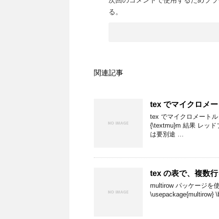
次回のコメントで使用するためブラ
る。
関連記事
tex でマイクロ
tex でマイクロメート
{\textmu}m 結果
は要別途 …
tex の表で、複
multirow パッケージ
\usepackage{multirow} \