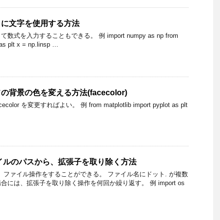
で目盛りに文字を使用する方法
数式を入力することもできる。 例 import numpy as np from
 as plt x = np.linsp …
ラフの背景の色を変える方法(facecolor)
lor を変更すればよい。 例 from matplotlib import pyplot as plt
ファイルのパスから、拡張子を取り除く方法
て、ファイル操作をすることができる。 ファイル名にドット. が複数
には、拡張子を取り除く操作を何回か繰り返す。 例 import os