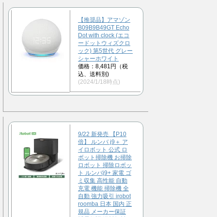
【推奨品】アマゾン
B09B9B49GT Echo
Dot with clock (エコ
ードットウィズクロ
ック) 第5世代 グレー
シャーホワイト
価格：8,481円（税
込、送料別)
(2024/1/18時点)
9/22 新発売 【P10
倍】 ルンバ j9＋ ア
イロボット 公式 ロ
ボット掃除機 お掃除
ロボット 掃除ロボッ
ト ルンバj9+ 家電 ゴ
ミ収集 高性能 自動
充電 機能 掃除機 全
自動 強力吸引 irobot
roomba 日本 国内 正
規品 メーカー保証