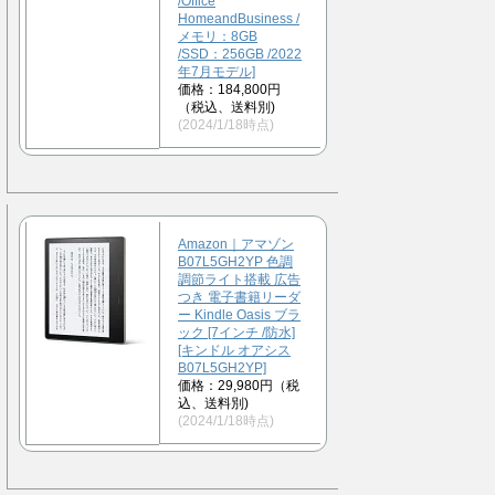
/Office
HomeandBusiness /
メモリ：8GB
/SSD：256GB /2022
年7月モデル]
価格：184,800円
（税込、送料別)
(2024/1/18時点)
Amazon｜アマゾン
B07L5GH2YP 色調
調節ライト搭載 広告
つき 電子書籍リーダ
ー Kindle Oasis ブラ
ック [7インチ /防水]
[キンドル オアシス
B07L5GH2YP]
価格：29,980円（税
込、送料別)
(2024/1/18時点)