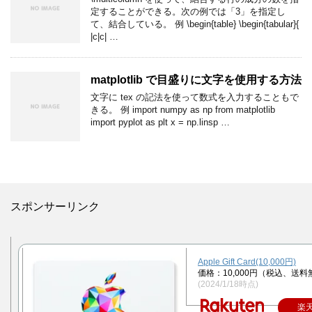
定することができる。次の例では「3」を指定し
て、結合している。 例 \begin{table} \begin{tabular}{
|c|c| …
matplotlib で目盛りに文字を使用する方法
文字に tex の記法を使って数式を入力することもで
きる。 例 import numpy as np from matplotlib
import pyplot as plt x = np.linsp …
スポンサーリンク
Apple Gift Card(10,000円)
価格：10,000円（税込、送料
(2024/1/18時点)
楽