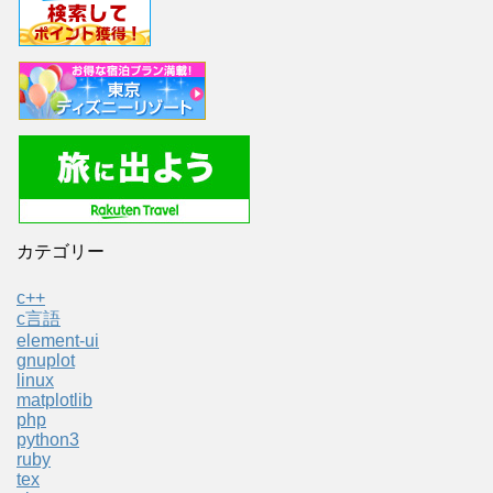
カテゴリー
c++
c言語
element-ui
gnuplot
linux
matplotlib
php
python3
ruby
tex