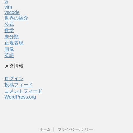
vi
vim
vscode
世界の紹介
公式
数学
未分類
正規表現
画像
英語
メタ情報
ログイン
投稿フィード
コメントフィード
WordPress.org
ホーム
プライバシーポリシー