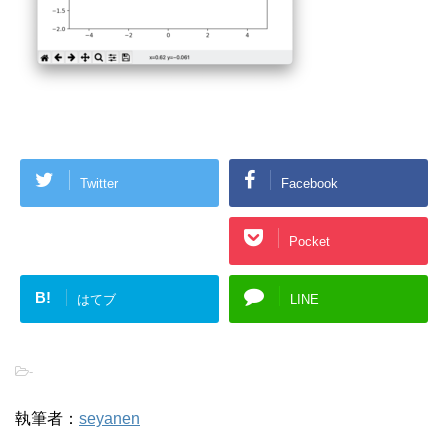
Twitter
Facebook
Google+
Pocket
B!
はてブ
LINE
-
執筆者：
seyanen