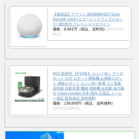
【推奨品】アマゾン B09B9B49GT Echo
Dot with clock (エコードットウィズクロッ
ク) 第5世代 グレーシャーホワイト
価格：8,481円（税込、送料別)
(2024/1/18
時点)
9/22 新発売 【P10倍】 ルンバ j9＋ アイロ
ボット 公式 ロボット掃除機 お掃除ロボッ
ト 掃除ロボット ルンバj9+ 家電 ゴミ収集
高性能 自動充電 機能 掃除機 全自動 強力吸
引 irobot roomba 日本 国内 正規品 メーカ
ー保証 延長保証 送料無料
価格：139,800円（税込、送料無料)
(2024/1/18時点)