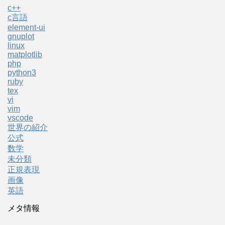
c++
c言語
element-ui
gnuplot
linux
matplotlib
php
python3
ruby
tex
vi
vim
vscode
世界の紹介
公式
数学
未分類
正規表現
画像
英語
メタ情報