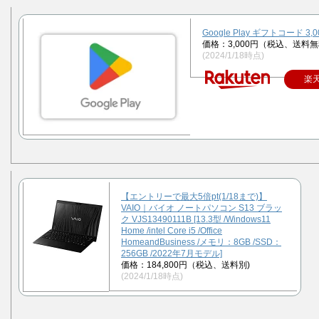
Google Play ギフトコード 3,
価格：3,000円（税込、送料無
(2024/1/18時点)
楽
【エントリーで最大5倍pt(1/18まで)】
VAIO｜バイオ ノートパソコン S13 ブラッ
ク VJS13490111B [13.3型 /Windows11
Home /intel Core i5 /Office
HomeandBusiness /メモリ：8GB /SSD：
256GB /2022年7月モデル]
価格：184,800円（税込、送料別)
(2024/1/18時点)