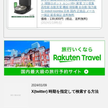
ト 掃除ロボット ルンバj9+ 家電 ゴミ収集
高性能 自動充電 機能 掃除機 全自動 強力吸
引 irobot roomba 日本 国内 正規品 メーカ
ー保証 延長保証 送料無料
価格：139,800円（税込、送料無料)
(2024/1/18時点)
2024/01/09
X(twitter) 時期を指定して検索する方法