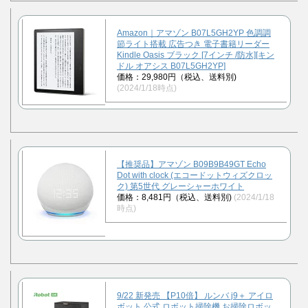
Amazon｜アマゾン B07L5GH2YP 色調調
節ライト搭載 広告つき 電子書籍リーダー
Kindle Oasis ブラック [7インチ /防水][キン
ドル オアシス B07L5GH2YP]
価格：29,980円（税込、送料別)
(2024/1/18時点)
【推奨品】アマゾン B09B9B49GT Echo
Dot with clock (エコードットウィズクロッ
ク) 第5世代 グレーシャーホワイト
価格：8,481円（税込、送料別)
(2024/1/18
時点)
9/22 新発売 【P10倍】 ルンバ j9＋ アイロ
ボット 公式 ロボット掃除機 お掃除ロボッ