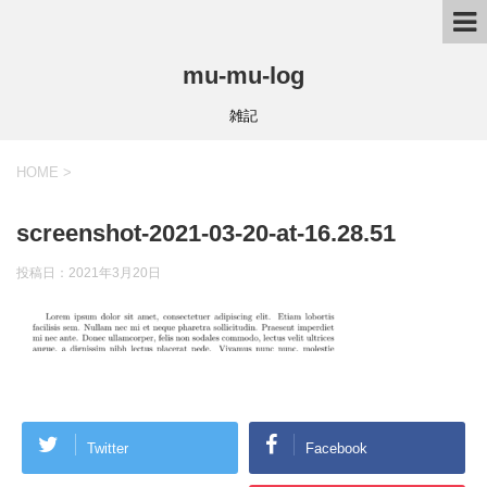
mu-mu-log
雑記
HOME
>
screenshot-2021-03-20-at-16.28.51
投稿日：
2021年3月20日
Twitter
Facebook