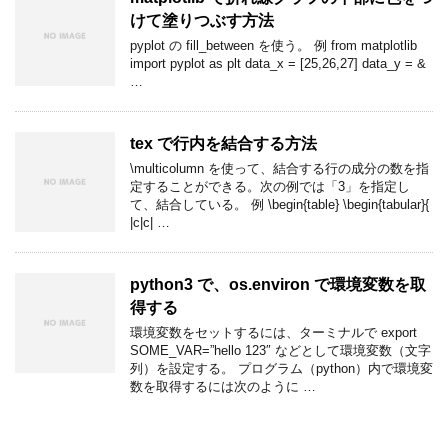
けて塗りつぶす方法
pyplot の fill_between を使う。 例 from matplotlib
import pyplot as plt data_x = [25,26,27] data_y = &
…
tex で行内を結合する方法
\multicolumn を使って、結合する行の成分の数を指
定することができる。次の例では「3」を指定し
て、結合している。 例 \begin{table} \begin{tabular}{
|c|c| …
python3 で、os.environ で環境変数を取
得する
環境変数をセットするには、ターミナルで export
SOME_VAR=”hello 123″ などとして環境変数（文字
列）を設定する。 プログラム（python）内で環境変
数を取得するには次のように …