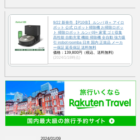
9/22 新発売 【P10倍】 ルンバ j9＋ アイロ
ボット 公式 ロボット掃除機 お掃除ロボッ
ト 掃除ロボット ルンバj9+ 家電 ゴミ収集
高性能 自動充電 機能 掃除機 全自動 強力吸
引 irobot roomba 日本 国内 正規品 メーカ
ー保証 延長保証 送料無料
価格：139,800円（税込、送料無料)
(2024/1/18時点)
2024/01/09