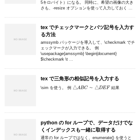
5キロバイト）になる。 同時に、希望の画像の大き
さも、-resize オプションを使って入力しておく …
tex でチェックマークとバツ記号を入力す
る方法
amssymb パッケージを導入して、\checkmark でチ
ェックマークが入力できる。 例
\usepackage{amssymb} \begin{document}
$\checkmark \t …
tex で三角形の相似記号を入力する
△
A
B
C
∼
△
D
E
F
\sim を使う。 例
結果
python の for ループで、データだけでな
くインデックスも一緒に取得する
通常の for ループではなく、enumerate() を使うと