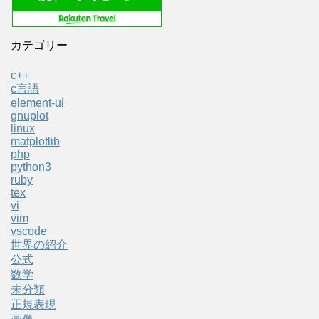
カテゴリー
c++
c言語
element-ui
gnuplot
linux
matplotlib
php
python3
ruby
tex
vi
vim
vscode
世界の紹介
公式
数学
未分類
正規表現