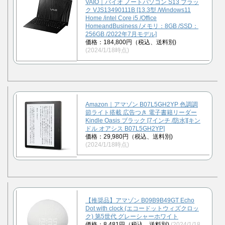
VAIO｜バイオ ノートパソコン S13 ブラッ
ク VJS13490111B [13.3型 /Windows11
Home /intel Core i5 /Office
HomeandBusiness /メモリ：8GB /SSD：
256GB /2022年7月モデル]
価格：184,800円（税込、送料別)
(2024/1/18時点)
Amazon｜アマゾン B07L5GH2YP 色調調
節ライト搭載 広告つき 電子書籍リーダー
Kindle Oasis ブラック [7インチ /防水][キン
ドル オアシス B07L5GH2YP]
価格：29,980円（税込、送料別)
(2024/1/18時点)
【推奨品】アマゾン B09B9B49GT Echo
Dot with clock (エコードットウィズクロッ
ク) 第5世代 グレーシャーホワイト
価格：8,481円（税込、送料別)
(2024/1/18