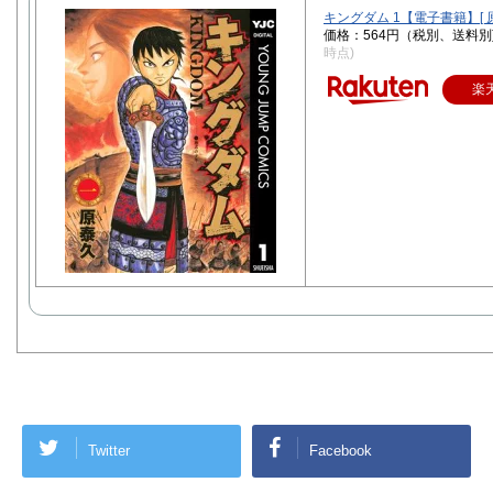
キングダム 1【電子書籍】[ 原
価格：564円（税別、送料別
時点)
楽
Twitter
Facebook