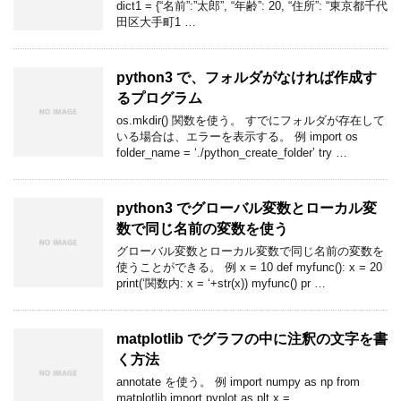
dict1 = {“名前”:”太郎”, “年齢”: 20, “住所”: “東京都千代
田区大手町1 …
python3 で、フォルダがなければ作成す
るプログラム
os.mkdir() 関数を使う。 すでにフォルダが存在して
いる場合は、エラーを表示する。 例 import os
folder_name = ‘./python_create_folder’ try …
python3 でグローバル変数とローカル変
数で同じ名前の変数を使う
グローバル変数とローカル変数で同じ名前の変数を
使うことができる。 例 x = 10 def myfunc(): x = 20
print(‘関数内: x = ‘+str(x)) myfunc() pr …
matplotlib でグラフの中に注釈の文字を書
く方法
annotate を使う。 例 import numpy as np from
matplotlib import pyplot as plt x =