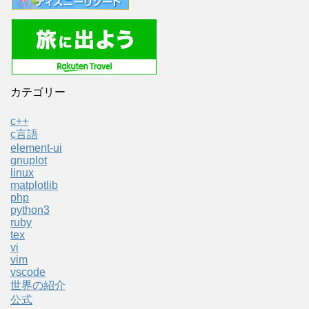
カテゴリー
c++
c言語
element-ui
gnuplot
linux
matplotlib
php
python3
ruby
tex
vi
vim
vscode
世界の紹介
公式