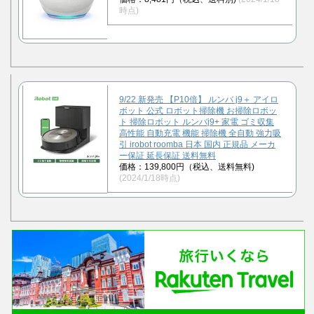
時点)
9/22 新発売 【P10倍】 ルンバ j9＋ アイロ
ボット 公式 ロボット掃除機 お掃除ロボッ
ト 掃除ロボット ルンバj9+ 家電 ゴミ収集
高性能 自動充電 機能 掃除機 全自動 強力吸
引 irobot roomba 日本 国内 正規品 メーカ
ー保証 延長保証 送料無料
価格：139,800円（税込、送料無料)
(2024/1/18時点)