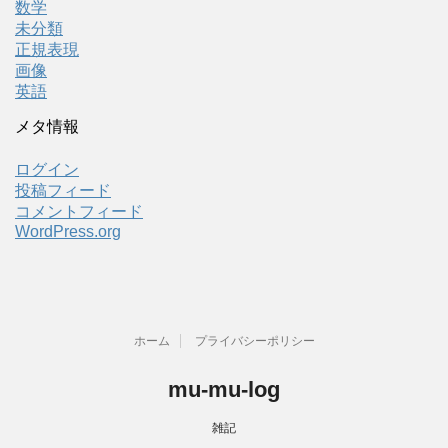
数学
未分類
正規表現
画像
英語
メタ情報
ログイン
投稿フィード
コメントフィード
WordPress.org
ホーム
プライバシーポリシー
mu-mu-log
雑記