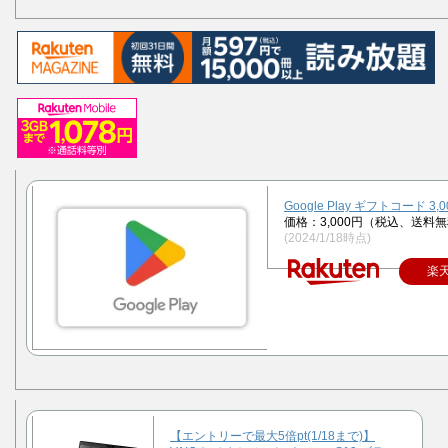
Google Play ギフトコード 3,
価格：3,000円（税込、送料無
(2024/1/18時点)
楽
【エントリーで最大5倍pt(1/18まで)】