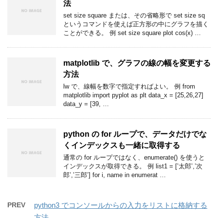
法
set size square または、その省略形で set size sq
というコマンドを使えば正方形の中にグラフを描く
ことができる。 例 set size square plot cos(x) …
matplotlib で、グラフの線の幅を変更する
方法
lw で、線幅を数字で指定すればよい。 例 from
matplotlib import pyplot as plt data_x = [25,26,27]
data_y = [39, …
python の for ループで、データだけでな
くインデックスも一緒に取得する
通常の for ループではなく、enumerate() を使うと
インデックスが取得できる。 例 list1 = [’太郎’,’次
郎’,’三郎’] for i, name in enumerat …
PREV
python3 でコンソールからの入力をリストに格納する
方法