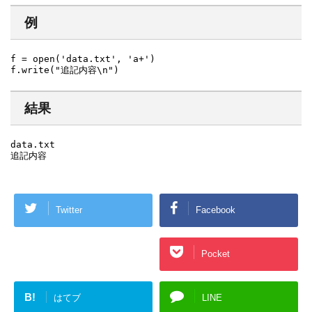
例
f = open('data.txt', 'a+')

f.write("追記内容\n")
結果
data.txt

追記内容
Twitter
Facebook
Google+
Pocket
B!
はてブ
LINE