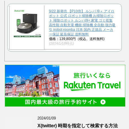
9/22 新発売 【P10倍】 ルンバ j9＋ アイロ
ボット 公式 ロボット掃除機 お掃除ロボッ
ト 掃除ロボット ルンバj9+ 家電 ゴミ収集
高性能 自動充電 機能 掃除機 全自動 強力吸
引 irobot roomba 日本 国内 正規品 メーカ
ー保証 延長保証 送料無料
価格：139,800円（税込、送料無料)
(2024/1/18時点)
2024/01/09
X(twitter) 時期を指定して検索する方法