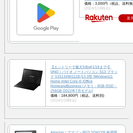
価格：3,000円（税込、送料無
(2024/1/18時点)
楽
【エントリーで最大5倍pt(1/18まで)】
VAIO｜バイオ ノートパソコン S13 ブラッ
ク VJS13490111B [13.3型 /Windows11
Home /intel Core i5 /Office
HomeandBusiness /メモリ：8GB /SSD：
256GB /2022年7月モデル]
価格：184,800円（税込、送料別)
(2024/1/18時点)
Amazon｜アマゾン B07L5GH2YP 色調調