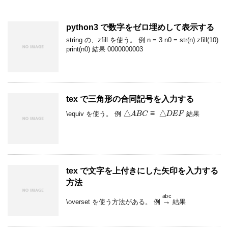
python3 で数字をゼロ埋めして表示する
string の、zfill を使う。 例 n = 3 n0 = str(n).zfill(10)
print(n0) 結果 0000000003
tex で三角形の合同記号を入力する
△
A
B
C
≡
△
D
E
F
\equiv を使う。 例
結果
tex で文字を上付きにした矢印を入力する
方法
→
abc
\overset を使う方法がある。 例
結果