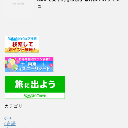
ュ
カテゴリー
c++
c言語