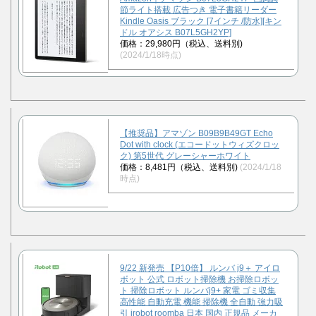
節ライト搭載 広告つき 電子書籍リーダー
Kindle Oasis ブラック [7インチ /防水][キン
ドル オアシス B07L5GH2YP]
価格：29,980円（税込、送料別)
(2024/1/18時点)
【推奨品】アマゾン B09B9B49GT Echo
Dot with clock (エコードットウィズクロッ
ク) 第5世代 グレーシャーホワイト
価格：8,481円（税込、送料別)
(2024/1/18
時点)
9/22 新発売 【P10倍】 ルンバ j9＋ アイロ
ボット 公式 ロボット掃除機 お掃除ロボッ
ト 掃除ロボット ルンバj9+ 家電 ゴミ収集
高性能 自動充電 機能 掃除機 全自動 強力吸
引 irobot roomba 日本 国内 正規品 メーカ