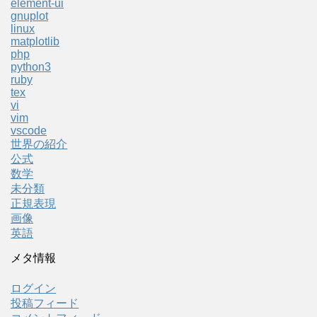
element-ui
gnuplot
linux
matplotlib
php
python3
ruby
tex
vi
vim
vscode
世界の紹介
公式
数学
未分類
正規表現
画像
英語
メタ情報
ログイン
投稿フィード