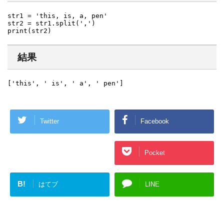
str1 = 'this, is, a, pen'

str2 = str1.split(',')

print(str2)
結果
['this', ' is', ' a', ' pen']
Twitter
Facebook
Google+
Pocket
B!
はてブ
LINE