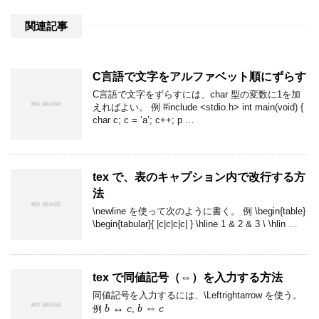
関連記事
C言語で文字をアルファベット順にずらす
C言語で文字をずらすには、char 型の変数に1を加
えればよい。 例 #include <stdio.h> int main(void) {
char c; c = ‘a’; c++; p …
tex で、表のキャプション内で改行する方
法
\newline を使って次のように書く。 例 \begin{table}
\begin{tabular}{ |c|c|c|c| } \hline 1 & 2 & 3
\
\hlin …
tex で同値記号（⇔）を入力する方法
同値記号を入力するには、\Leftrightarrow を使う。
b
↔
c
b
⇔
c
例
,