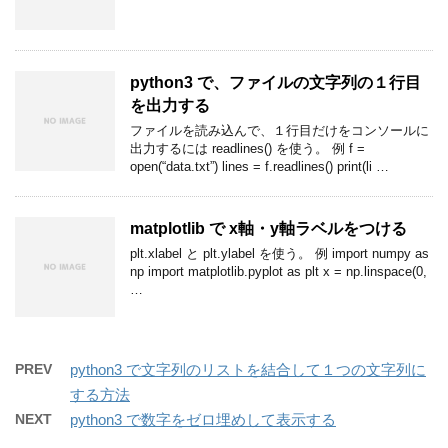
python3 で、ファイルの文字列の１行目
を出力する
ファイルを読み込んで、１行目だけをコンソールに
出力するには readlines() を使う。 例 f =
open(“data.txt”) lines = f.readlines() print(li …
matplotlib で x軸・y軸ラベルをつける
plt.xlabel と plt.ylabel を使う。 例 import numpy as
np import matplotlib.pyplot as plt x = np.linspace(0,
…
PREV
python3 で文字列のリストを結合して１つの文字列に
する方法
NEXT
python3 で数字をゼロ埋めして表示する