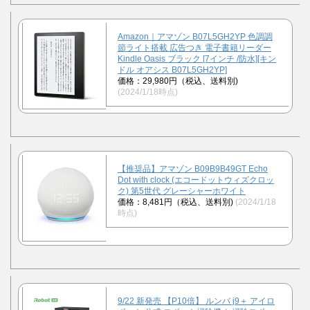
Amazon｜アマゾン B07L5GH2YP 色調調
節ライト搭載 広告つき 電子書籍リーダー
Kindle Oasis ブラック [7インチ /防水][キン
ドル オアシス B07L5GH2YP]
価格：29,980円（税込、送料別)
(2024/1/18時点)
【推奨品】アマゾン B09B9B49GT Echo
Dot with clock (エコードットウィズクロッ
ク) 第5世代 グレーシャーホワイト
価格：8,481円（税込、送料別)
(2024/1/18
時点)
9/22 新発売 【P10倍】 ルンバ j9＋ アイロ