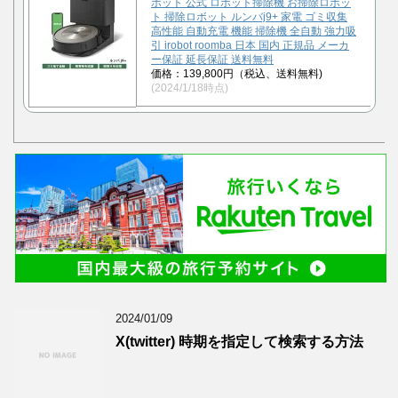
ボット 公式 ロボット掃除機 お掃除ロボッ
ト 掃除ロボット ルンバj9+ 家電 ゴミ収集
高性能 自動充電 機能 掃除機 全自動 強力吸
引 irobot roomba 日本 国内 正規品 メーカ
ー保証 延長保証 送料無料
価格：139,800円（税込、送料無料)
(2024/1/18時点)
2024/01/09
X(twitter) 時期を指定して検索する方法