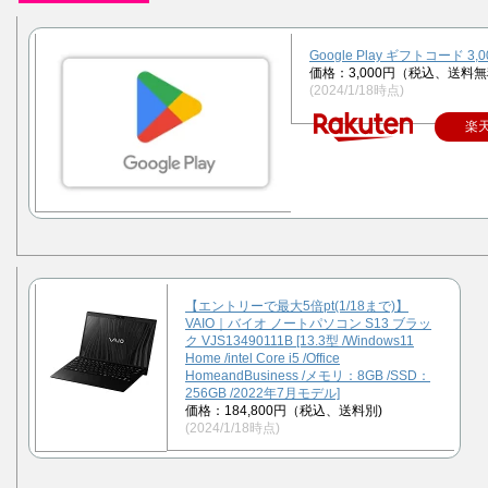
Google Play ギフトコード 3,
価格：3,000円（税込、送料無
(2024/1/18時点)
楽
【エントリーで最大5倍pt(1/18まで)】
VAIO｜バイオ ノートパソコン S13 ブラッ
ク VJS13490111B [13.3型 /Windows11
Home /intel Core i5 /Office
HomeandBusiness /メモリ：8GB /SSD：
256GB /2022年7月モデル]
価格：184,800円（税込、送料別)
(2024/1/18時点)