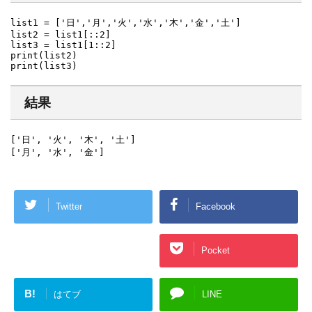
list1 = ['日','月','火','水','木','金','土']

list2 = list1[::2]

list3 = list1[1::2]

print(list2)

print(list3)
結果
['日', '火', '木', '土']

['月', '水', '金']
Twitter
Facebook
Google+
Pocket
B!
はてブ
LINE