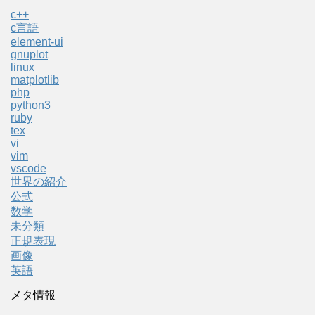
c++
c言語
element-ui
gnuplot
linux
matplotlib
php
python3
ruby
tex
vi
vim
vscode
世界の紹介
公式
数学
未分類
正規表現
画像
英語
メタ情報