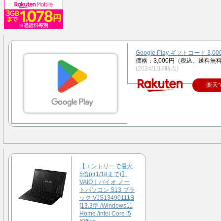
Google Play ギフトコード 3,00
価格：3,000円（税込、送料無料
(2024/1/18時点)
楽天
【エントリーで最大
5倍pt(1/18まで)】
VAIO｜バイオ ノー
トパソコン S13 ブラ
ック VJS13490111B
[13.3型 /Windows11
Home /intel Core i5