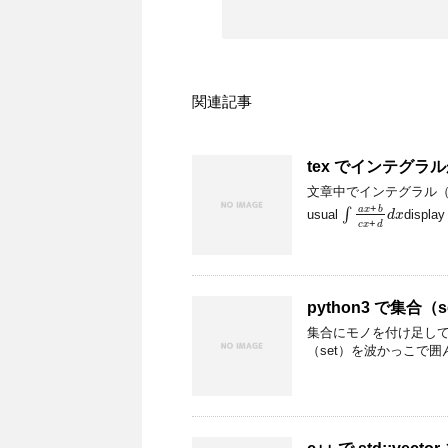
関連記事
tex でインテグ
文章中でインテグラル（積分
∫
a
x
+
b
c
x
+
d
d
x
usual
display
python3 で集合
集合にモノを付け足して和
（set）を波かっこで囲んで表す。