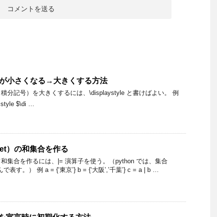
ラルが小さくなる→大きくする方法
記号）を大きくするには、\displaystyle と書けばよい。 例
 style $\di …
（set）の和集合を作る
集合を作るには、|= 演算子を使う。（python では、集合
） 例 a = {‘東京’} b = {‘大阪’,’千葉’} c = a | b …