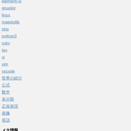
element-ui
gnuplot
linux
matplotlib
php
python3
ruby
tex
vi
vim
vscode
世界の紹介
公式
数学
未分類
正規表現
画像
英語
メタ情報