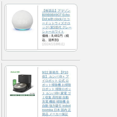
【推奨品】アマゾン
B09B9B49GT Echo
Dot with clock (エコ
ードットウィズクロ
ック) 第5世代 グレー
シャーホワイト
価格：8,481円（税
込、送料別)
(2024/1/18時点)
9/22 新発売 【P10
倍】 ルンバ j9＋ ア
イロボット 公式 ロ
ボット掃除機 お掃除
ロボット 掃除ロボッ
ト ルンバj9+ 家電 ゴ
ミ収集 高性能 自動
充電 機能 掃除機 全
自動 強力吸引 irobot
roomba 日本 国内 正
規品 メーカー保証