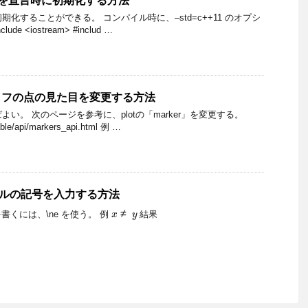
ector を宣言時に初期化する方法
言時に初期化することができる。 コンパイル時に、–std=c++11 のオプシ
e <iostream> #includ …
で、グラフの点の見た目を変更する方法
ばよい。 次のページを参考に、plotの「marker」を変更する。
table/api/markers_api.html 例 …
コールの記号を入力する方法
x
≠
y
くには、\ne を使う。 例
結果