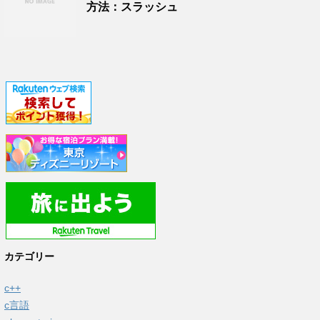
方法：スラッシュ
カテゴリー
c++
c言語