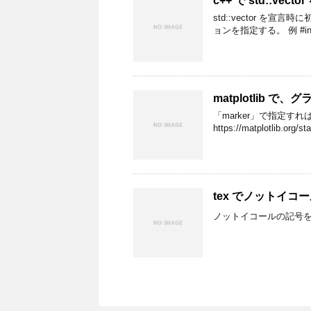
c++ で std::v
std::vector を宣
ョンを指定する。 例 #includ
matplotlib 
「marker」で指定すれ
https://matplotlib.org/s
tex でノットイ
ノットイコールの記号を書