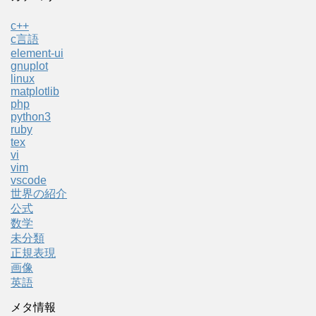
c++
c言語
element-ui
gnuplot
linux
matplotlib
php
python3
ruby
tex
vi
vim
vscode
世界の紹介
公式
数学
未分類
正規表現
画像
英語
メタ情報