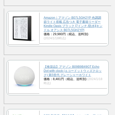
Amazon｜アマゾン B07L5GH2YP 色調調
節ライト搭載 広告つき 電子書籍リーダー
Kindle Oasis ブラック [7インチ /防水][キン
ドル オアシス B07L5GH2YP]
価格：29,980円（税込、送料別)
(2024/1/18時点)
【推奨品】アマゾン B09B9B49GT Echo
Dot with clock (エコードットウィズクロッ
ク) 第5世代 グレーシャーホワイト
価格：8,481円（税込、送料別)
(2024/1/18
時点)