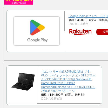
Google Play ギフトコード 3,
価格：3,000円（税込、送料無
(2024/1/18時点)
楽
【エントリーで最大5倍pt(1/18まで)】
VAIO｜バイオ ノートパソコン S13 ブラッ
ク VJS13490111B [13.3型 /Windows11
Home /intel Core i5 /Office
HomeandBusiness /メモリ：8GB /SSD：
256GB /2022年7月モデル]
価格：184,800円（税込、送料別)
(2024/1/18時点)