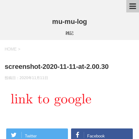
mu-mu-log
雑記
HOME
>
screenshot-2020-11-11-at-2.00.30
投稿日：
2020年11月11日
Twitter
Facebook