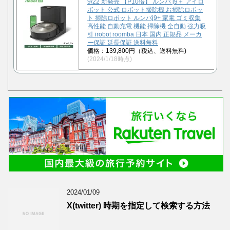
9/22 新発売 【P10倍】 ルンバ j9＋ アイロ
ボット 公式 ロボット掃除機 お掃除ロボッ
ト 掃除ロボット ルンバj9+ 家電 ゴミ収集
高性能 自動充電 機能 掃除機 全自動 強力吸
引 irobot roomba 日本 国内 正規品 メーカ
ー保証 延長保証 送料無料
価格：139,800円（税込、送料無料)
(2024/1/18時点)
2024/01/09
X(twitter) 時期を指定して検索する方法