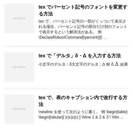
tex でパーセント記号のフォントを変更す
る方法
tex で、パーセント記号の一部がくっついて表示さ
れる場合、パーセント記号の部分だけ別のフォント
で表示するという解決法がある。 例
\DeclareRobustCommand{\percent}{{\ …
tex で「デルタ」δ・Δ を入力する方法
δ
,
Δ
小文字のデルタ：δ大文字のデルタ：Δ 例
結果
tex で、表のキャプション内で改行する方
法
\newline を使って次のように書く。 例 \begin{table}
\begin{tabular}{ |c|c|c|c| } \hline 1 & 2 & 3
\
\hlin …