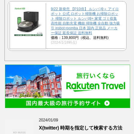
9/22 新発売 【P10倍】 ルンバ j9＋ アイロ
ボット 公式 ロボット掃除機 お掃除ロボッ
ト 掃除ロボット ルンバj9+ 家電 ゴミ収集
高性能 自動充電 機能 掃除機 全自動 強力吸
引 irobot roomba 日本 国内 正規品 メーカ
ー保証 延長保証 送料無料
価格：139,800円（税込、送料無料)
(2024/1/18時点)
2024/01/09
X(twitter) 時期を指定して検索する方法