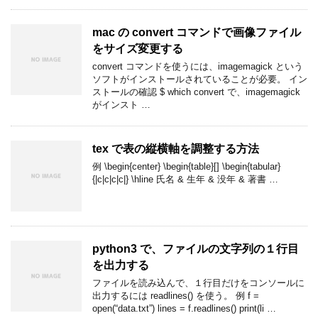
mac の convert コマンドで画像ファイル
をサイズ変更する
convert コマンドを使うには、imagemagick という
ソフトがインストールされていることが必要。 イン
ストールの確認 $ which convert で、imagemagick
がインスト …
tex で表の縦横軸を調整する方法
例 \begin{center} \begin{table}[] \begin{tabular}
{|c|c|c|c|} \hline 氏名 & 生年 & 没年 & 著書 …
python3 で、ファイルの文字列の１行目
を出力する
ファイルを読み込んで、１行目だけをコンソールに
出力するには readlines() を使う。 例 f =
open(“data.txt”) lines = f.readlines() print(li …