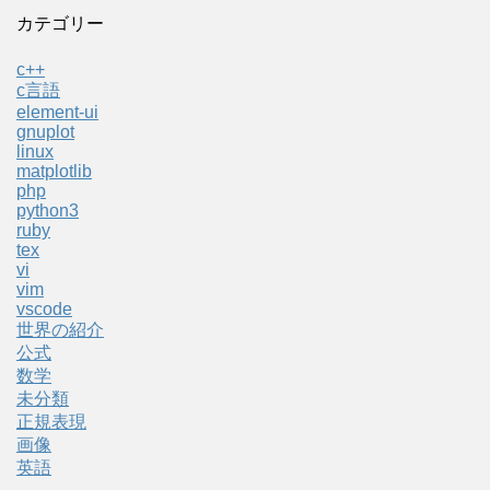
カテゴリー
c++
c言語
element-ui
gnuplot
linux
matplotlib
php
python3
ruby
tex
vi
vim
vscode
世界の紹介
公式
数学
未分類
正規表現
画像
英語