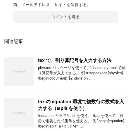
前、メールアドレス、サイトを保存する。
関連記事
tex で、割り算記号を入力する方法
physics パッケージを使って、\divisionsymbol で割
り算記号が入力できる。 例 \usepackage{physics}
\begin{document} $2 \division …
tex の equation 環境で複数行の数式を入
力する（\split を使う）
\equation の中で \split を使う。 \tag を使って、自
分で定義した式番号を使える。 例 \begin{equation}
\begin{split} a
\
b
\
c \en …