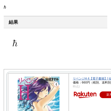
ℏ
結果
リベンジH 4【電子書籍】[ 仙
価格：660円（税別、送料別
時点)
楽