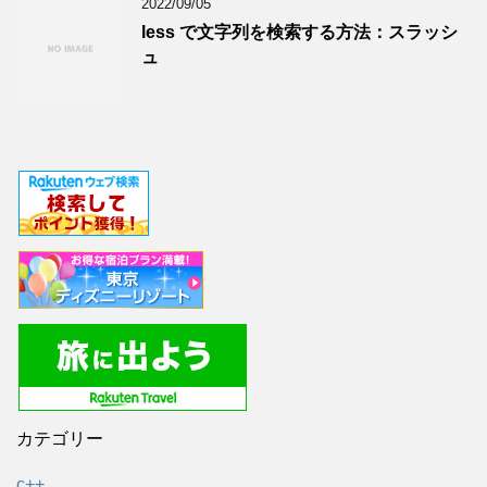
2022/09/05
less で文字列を検索する方法：スラッシ
ュ
カテゴリー
c++