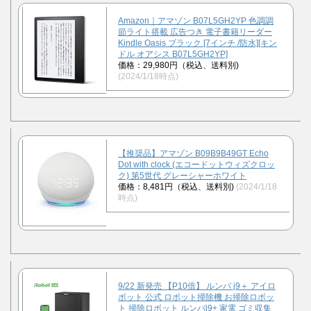
Amazon｜アマゾン B07L5GH2YP 色調調
節ライト搭載 広告つき 電子書籍リーダー
Kindle Oasis ブラック [7インチ /防水][キン
ドル オアシス B07L5GH2YP]
価格：29,980円（税込、送料別)
(2024/1/18時点)
【推奨品】アマゾン B09B9B49GT Echo
Dot with clock (エコードットウィズクロッ
ク) 第5世代 グレーシャーホワイト
価格：8,481円（税込、送料別)
(2024/1/18
時点)
9/22 新発売 【P10倍】 ルンバ j9＋ アイロ
ボット 公式 ロボット掃除機 お掃除ロボッ
ト 掃除ロボット ルンバj9+ 家電 ゴミ収集