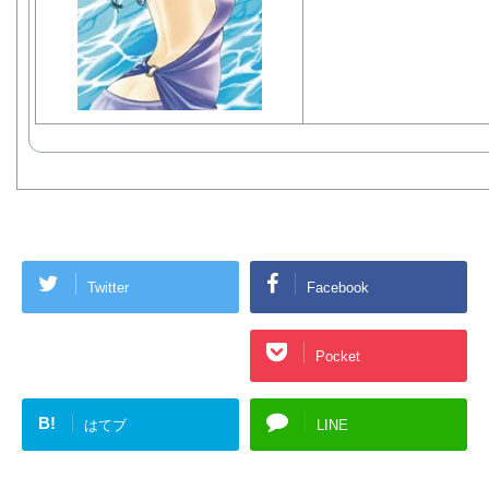
Twitter
Facebook
Google+
Pocket
B!
はてブ
LINE