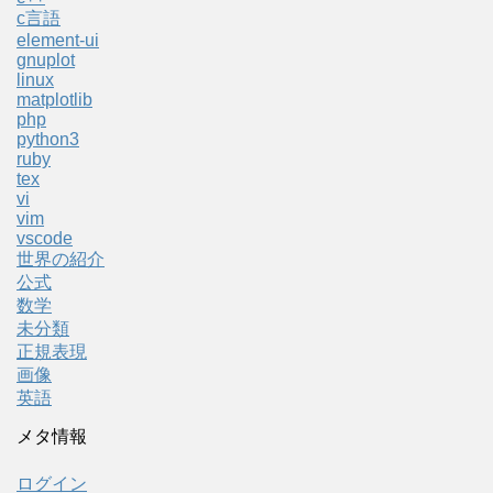
c言語
element-ui
gnuplot
linux
matplotlib
php
python3
ruby
tex
vi
vim
vscode
世界の紹介
公式
数学
未分類
正規表現
画像
英語
メタ情報
ログイン