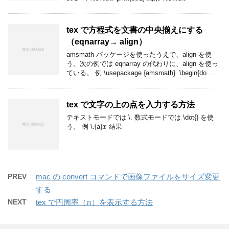
tex で方程式を文書の中央揃えにする
（eqnarray→ align）
amsmath パッケージを使ったうえで、align を使
う。次の例では eqnarray の代わりに、align を使っ
ている。 例 \usepackage {amsmath} \begin{do …
tex で文字の上の点を入力する方法
テキストモードでは \. 数式モードでは \dot{} を使
x
˙
う。 例 \.{a}
結果
PREV
mac の convert コマンドで画像ファイルをサイズ変更
する
NEXT
tex で円周率（π）を表示する方法