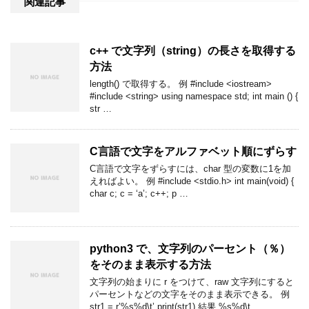
関連記事
c++ で文字列（string）の長さを取得する
方法
length() で取得する。 例 #include <iostream>
#include <string> using namespace std; int main () {
str …
C言語で文字をアルファベット順にずらす
C言語で文字をずらすには、char 型の変数に1を加
えればよい。 例 #include <stdio.h> int main(void) {
char c; c = ‘a’; c++; p …
python3 で、文字列のパーセント（％）
をそのまま表示する方法
文字列の始まりに r をつけて、raw 文字列にすると
パーセントなどの文字をそのまま表示できる。 例
str1 = r’%s%d\t’ print(str1) 結果 %s%d\t