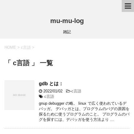
mu-mu-log
雑記
HOME
>
c言語
>
「 c言語 」 一覧
gdb とは：
2022/01/02
-
c言語
c言語
gnup debugger の略。 linux で広く使われているデ
バッガ。 デバッガとは、プログラムのバグの原因を
探るために使うプログラムのこと。 プログラムのバ
グを探すには、デバッガを使う方法より …