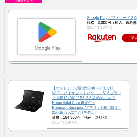
Google Play ギフトコード 3,
価格：3,000円（税込、送料無
(2024/1/18時点)
楽
【エントリーで最大5倍pt(1/18まで)】
VAIO｜バイオ ノートパソコン S13 ブラッ
ク VJS13490111B [13.3型 /Windows11
Home /intel Core i5 /Office
HomeandBusiness /メモリ：8GB /SSD：
256GB /2022年7月モデル]
価格：184,800円（税込、送料別)
(2024/1/18時点)