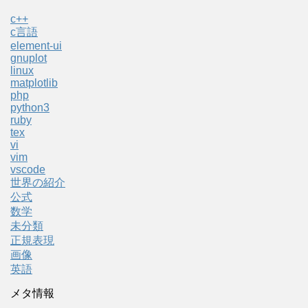
c++
c言語
element-ui
gnuplot
linux
matplotlib
php
python3
ruby
tex
vi
vim
vscode
世界の紹介
公式
数学
未分類
正規表現
画像
英語
メタ情報