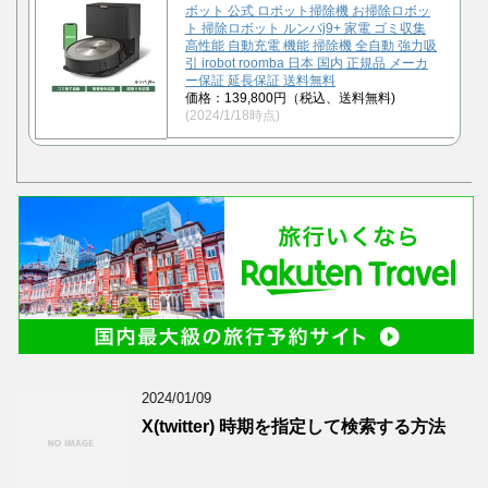
ボット 公式 ロボット掃除機 お掃除ロボッ
ト 掃除ロボット ルンバj9+ 家電 ゴミ収集
高性能 自動充電 機能 掃除機 全自動 強力吸
引 irobot roomba 日本 国内 正規品 メーカ
ー保証 延長保証 送料無料
価格：139,800円（税込、送料無料)
(2024/1/18時点)
2024/01/09
X(twitter) 時期を指定して検索する方法