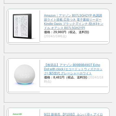
Amazon｜アマゾン B07L5GH2YP 色調調
節ライト搭載 広告つき 電子書籍リーダー
Kindle Oasis ブラック [7インチ /防水][キン
ドル オアシス B07L5GH2YP]
価格：29,980円（税込、送料別)
(2024/1/18時点)
【推奨品】アマゾン B09B9B49GT Echo
Dot with clock (エコードットウィズクロッ
ク) 第5世代 グレーシャーホワイト
価格：8,481円（税込、送料別)
(2024/1/18
時点)
9/22 新発売 【P10倍】 ルンバ j9＋ アイロ