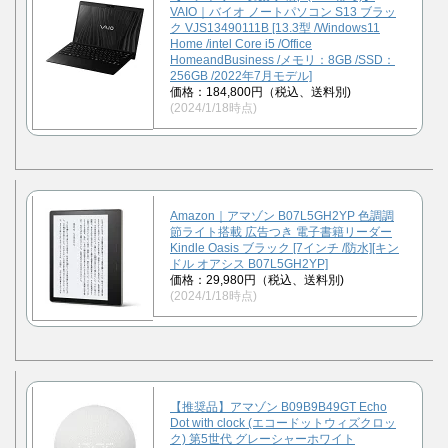
VAIO｜バイオ ノートパソコン S13 ブラッ
ク VJS13490111B [13.3型 /Windows11
Home /intel Core i5 /Office
HomeandBusiness /メモリ：8GB /SSD：
256GB /2022年7月モデル]
価格：184,800円（税込、送料別)
(2024/1/18時点)
Amazon｜アマゾン B07L5GH2YP 色調調
節ライト搭載 広告つき 電子書籍リーダー
Kindle Oasis ブラック [7インチ /防水][キン
ドル オアシス B07L5GH2YP]
価格：29,980円（税込、送料別)
(2024/1/18時点)
【推奨品】アマゾン B09B9B49GT Echo
Dot with clock (エコードットウィズクロッ
ク) 第5世代 グレーシャーホワイト