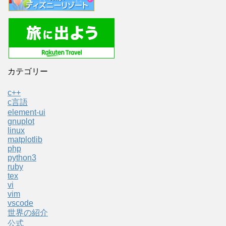
カテゴリー
c++
c言語
element-ui
gnuplot
linux
matplotlib
php
python3
ruby
tex
vi
vim
vscode
世界の紹介
公式