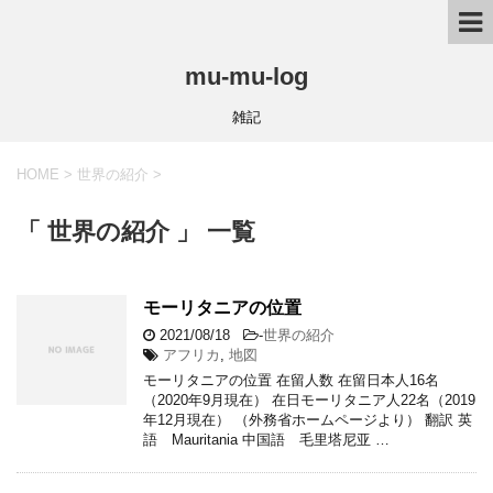
mu-mu-log
雑記
HOME
>
世界の紹介
>
「 世界の紹介 」 一覧
モーリタニアの位置
2021/08/18
-
世界の紹介
アフリカ
,
地図
モーリタニアの位置 在留人数 在留日本人16名
（2020年9月現在） 在日モーリタニア人22名（2019
年12月現在） （外務省ホームページより） 翻訳 英
語 Mauritania 中国語 毛里塔尼亚 …