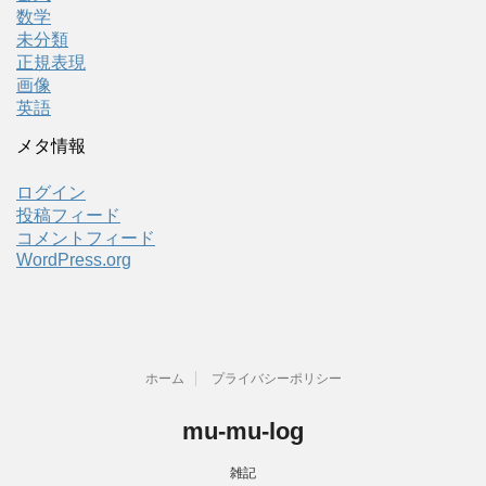
数学
未分類
正規表現
画像
英語
メタ情報
ログイン
投稿フィード
コメントフィード
WordPress.org
ホーム
プライバシーポリシー
mu-mu-log
雑記