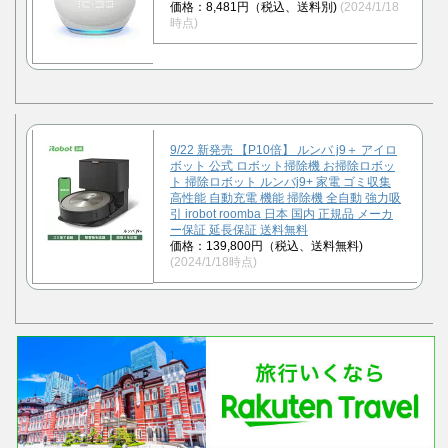
価格：8,481円（税込、送料別)
(2024/1/18
時点)
9/22 新発売 【P10倍】 ルンバ j9＋ アイロ
ボット 公式 ロボット掃除機 お掃除ロボッ
ト 掃除ロボット ルンバj9+ 家電 ゴミ収集
高性能 自動充電 機能 掃除機 全自動 強力吸
引 irobot roomba 日本 国内 正規品 メーカ
ー保証 延長保証 送料無料
価格：139,800円（税込、送料無料)
(2024/1/18時点)